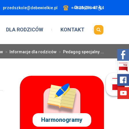
Dostępność
przedszkole@debewielkie.pl
+48 25 756-47-24
DLA RODZICÓW
KONTAKT
ów
>
Informacje dla rodziców
>
Pedagog specjalny ...
Harmonogramy