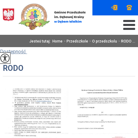
Jesteś tutaj:
Home
>
Przedszkole
>
O przedszkolu
>
RODO ...
Dostępność
RODO