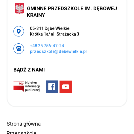
GMINNE PRZEDSZKOLE IM. DĘBOWEJ
KRAINY
Adres pocztowy:
05-311 Dębe Wielkie
Krótka 1a/ ul. Strażacka 3
+48 25 756-47-24
przedszkole@debewielkie.pl
BĄDŹ Z NAMI
Strona główna
Przedszkole